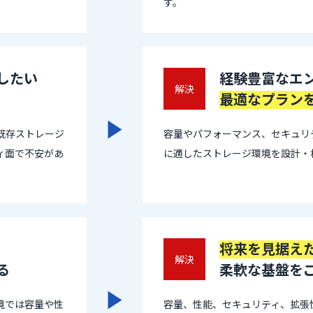
す。
したい
経験豊富なエ
解決
最適なプラン
既存ストレージ
容量やパフォーマンス、セキュリ
ィ面で不安があ
に適したストレージ環境を設計・
将来を見据え
解決
る
柔軟な基盤を
境では容量や性
容量、性能、セキュリティ、拡張