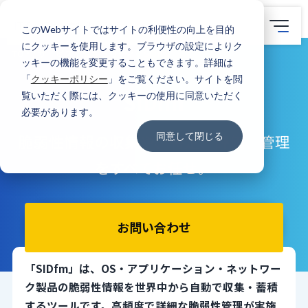
このWebサイトではサイトの利便性の向上を目的
にクッキーを使用します。ブラウザの設定によりク
TOP
サービス
セキュリティ
SIDfm
ッキーの機能を変更することもできます。詳細は
「
クッキーポリシー
」をご覧ください。サイトを閲
SIDfm
覧いただく際には、クッキーの使用に同意いただく
必要があります。
同意して閉じる
脆弱性情報の収集や、特定、評価、管理
をすべてお任せ。
お問い合わせ
「SIDfm」は、OS・アプリケーション・ネットワー
ク製品の脆弱性情報を世界中から自動で収集・蓄積
するツールです。高頻度で詳細な脆弱性管理が実施