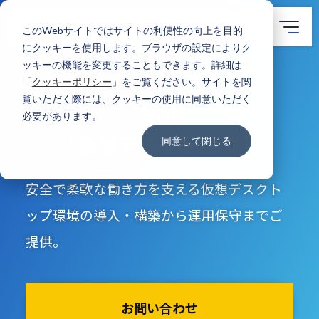
このWebサイトではサイトの利便性の向上を目的
にクッキーを使用します。ブラウザの設定によりク
TOP
サービス
ITインフラ
VDI（仮想デスクトップ）
ッキーの機能を変更することもできます。詳細は
「
クッキーポリシー
」をご覧ください。サイトを閲
覧いただく際には、クッキーの使用に同意いただく
VDI
必要があります。
（仮想デスクトップ）
同意して閉じる
安全で柔軟な働き方を支える仮想デスクト
ップ環境の導入・構築から運用保守までご
提供。
お問い合わせ