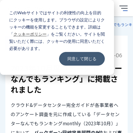
このWebサイトではサイトの利便性の向上を目的
にクッキーを使用します。ブラウザの設定によりク
TOP
ブログ
お知らせ
2023年10月度「データセンターなんでもラン
ッキーの機能を変更することもできます。詳細は
「
クッキーポリシー
」をご覧ください。サイトを閲
お知らせ
覧いただく際には、クッキーの使用に同意いただく
必要があります。
2023-10-06
同意して閉じる
2023年10月度「データセンター
なんでもランキング」に掲載さ
れました
クラウド&データセンター完全ガイドが各事業者へ
のアンケート調査を元に作成している「データセン
ターなんでもランキングmonthly（2023年10月）」
において、
バックボーン回線容量部門の9位
および
専